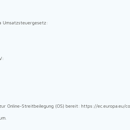
a Umsatzsteuergesetz:
V:
zur Online-Streitbeilegung (OS) bereit: https://ec.europa.eu/c
um.